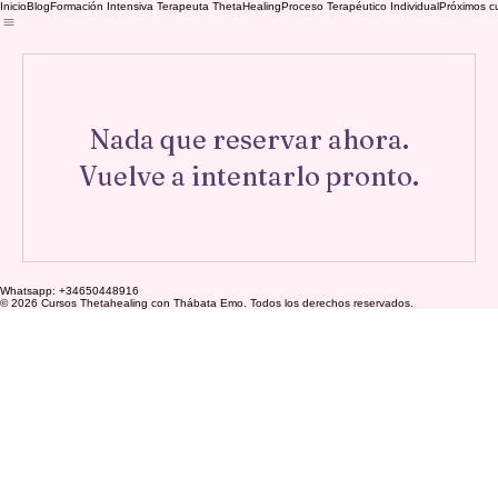
Inicio
Blog
Formación Intensiva Terapeuta ThetaHealing
Proceso Terapéutico Individual
Próximos c
Nada que reservar ahora.
Vuelve a intentarlo pronto.
Whatsapp: +34650448916
© 2026 Cursos Thetahealing con Thábata Emo. Todos los derechos reservados.