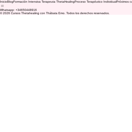
Inicio
Blog
Formación Intensiva Terapeuta ThetaHealing
Proceso Terapéutico Individual
Próximos c
Whatsapp: +34650448916
© 2026 Cursos Thetahealing con Thábata Emo. Todos los derechos reservados.