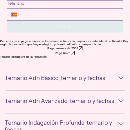
Teléfono
Enviar
Procede con el pago a través de transferencia bancaria, tarjeta de crédito/débito o Revolut Pay,
según la promoción que hayas elegido, pulsando el botón correspondiente:
Pagar reserva de 550€
Pago Único
Temario orientativo de la formación
Temario Adn Básico, temario y fechas
Convocatorias:Del 2 al 4 de OctubreHorario a elegir: De
17:00h a 22:30h (hora de España)Valor: 450€Temario
Temario Adn Avanzado, temario y fechas
orientativo:El poder del pensamientoLas ondas
cerebralesLos ChakrasLos sentidos psíquicosEscaneo
Del 16 al 18 de OctubreDe 17:00h a 22:30h (hora de
intuitivo del cuerpo humanoAprender a conectarse con
España)Valor: 450€Temario orientativo:El instructor
Temario Indagación Profunda, temario y
el estado ThetaSanaciónAuto-sanaciónProceso de
descargará sobre los alumnos más de 600 sentimientos
fechas