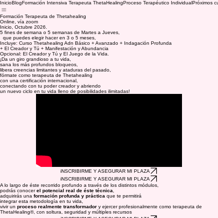
Inicio
Blog
Formación Intensiva Terapeuta ThetaHealing
Proceso Terapéutico Individual
Próximos c
Formación Terapeuta de Thetahealing
Online, vía zoom
Inicio, Octubre 2026.
5 fines de semana o 5 semanas de Martes a Jueves,
que puedes elegir hacer en 3 o 5 meses,
Incluye: Curso Thetahealing Adn Básico + Avanzado + Indagación Profunda
+ El Creador y Tú + Manifestación y Abundancia
Opcional: El Creador y Tú y El Juego de la Vida.
¡Da un giro grandioso a tu vida,
sana los más profundos bloqueos,
libera creencias limitantes y ataduras del pasado,
fórmate como terapeuta de Thetahealing
con una certificación internacional,
conectando con tu poder creador y abriendo
un nuevo ciclo en tu vida lleno de posibilidades ilimitadas!
iNSCRIBIRME Y ASEGURAR MI PLAZA
iNSCRIBIRME Y ASEGURAR MI PLAZA
A lo largo de éste recorrido profundo a través de los distintos módulos,
podrás conocer
el potencial real de éste técnica
,
adquirirás una
formación profunda y práctica
que te permitirá
integrar esta metodología en tu vida,
vivir un
proceso realmente transformador
y ejercer profesionalmente como terapeuta de
ThetaHealing®, con soltura, seguridad y múltiples recursos