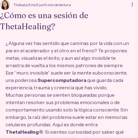
Thábata Emo
5 jun
5 min de lectura
¿Cómo es una sesión de
ThetaHealing?
¿Alguna vez has sentido que caminas por la vida con un 
pie en el acelerador y el otro en el freno? Te propones 
metas, visualizas el éxito, y aun así algo invisible te 
arrastra de vuelta a los mismos patrones de siempre. 
Ese “muro invisible” suele ser la mente subconsciente, 
una poderosa 
Supercomputadora
 que guarda cada 
experiencia, trauma y creencia que has vivido.
Muchas personas se sienten bloqueadas porque 
intentan resolver sus problemas emocionales o de 
comportamiento usando solo la lógica consciente. Sin 
embargo, la raíz del problema suele estar en memorias 
celulares profundas. Aquí es donde entra 
ThetaHealing®
. Si sientes curiosidad por saber qué 