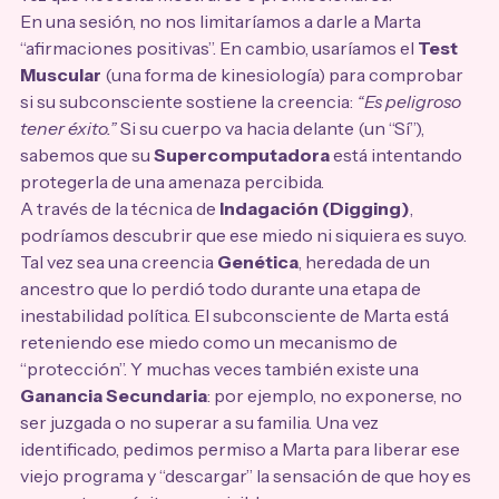
En una sesión, no nos limitaríamos a darle a Marta 
“afirmaciones positivas”. En cambio, usaríamos el 
Test 
Muscular
 (una forma de kinesiología) para comprobar 
si su subconsciente sostiene la creencia: 
“Es peligroso 
tener éxito.”
 Si su cuerpo va hacia delante (un “Sí”), 
sabemos que su 
Supercomputadora
 está intentando 
protegerla de una amenaza percibida.
A través de la técnica de 
Indagación (Digging)
, 
podríamos descubrir que ese miedo ni siquiera es suyo. 
Tal vez sea una creencia 
Genética
, heredada de un 
ancestro que lo perdió todo durante una etapa de 
inestabilidad política. El subconsciente de Marta está 
reteniendo ese miedo como un mecanismo de 
“protección”. Y muchas veces también existe una 
Ganancia Secundaria
: por ejemplo, no exponerse, no 
ser juzgada o no superar a su familia. Una vez 
identificado, pedimos permiso a Marta para liberar ese 
viejo programa y “descargar” la sensación de que hoy es 