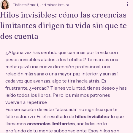
Thábata Emo
11 jun
4 min de lectura
Hilos invisibles: cómo las creencias
limitantes dirigen tu vida sin que te
des cuenta
¿Alguna vez has sentido que caminas por la vida con 
pesos invisibles atados a los tobillos? Te marcas una 
meta: quizá una nueva dirección profesional, una 
relación más sana o una mayor paz interior, y aun así, 
cada vez que avanzas, algo te tira hacia atrás. Es 
frustrante, ¿verdad? Tienes voluntad, tienes deseo y has 
leído todos los libros. Pero los mismos patrones 
vuelven a repetirse.
Esa sensación de estar “atascada” no significa que te 
falte esfuerzo. Es el resultado de 
hilos invisibles
: lo que 
llamamos 
creencias limitantes
, ancladas en lo 
profundo de tu mente subconsciente. Esos hilos son 