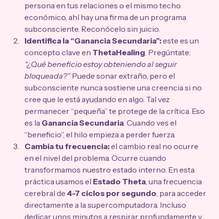
persona en tus relaciones o el mismo techo 
económico, ahí hay una firma de un programa 
subconsciente. Reconócelo sin juicio.
Identifica la “Ganancia Secundaria”:
 este es un 
concepto clave en 
ThetaHealing
. Pregúntate: 
“¿Qué beneficio estoy obteniendo al seguir 
bloqueada?”
 Puede sonar extraño, pero el 
subconsciente nunca sostiene una creencia si no 
cree que le está ayudando en algo. Tal vez 
permanecer “pequeña” te protege de la crítica. Eso 
es la 
Ganancia Secundaria
. Cuando ves el 
“beneficio”, el hilo empieza a perder fuerza.
Cambia tu frecuencia:
 el cambio real no ocurre 
en el nivel del problema. Ocurre cuando 
transformamos nuestro estado interno. En esta 
práctica usamos el 
Estado Theta
, una frecuencia 
cerebral de 
4-7 ciclos por segundo
, para acceder 
directamente a la supercomputadora. Incluso 
dedicar unos minutos a respirar profundamente y 