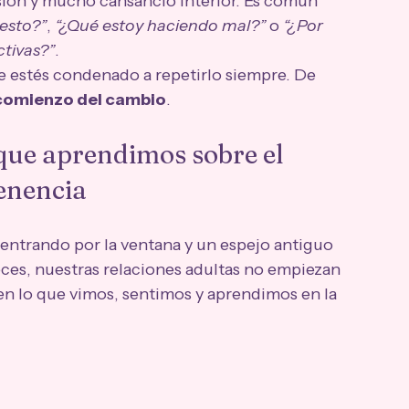
sión y mucho cansancio interior. Es común 
 esto?”
, 
“¿Qué estoy haciendo mal?”
 o 
“¿Por 
tivas?”
.
que estés condenado a repetirlo siempre. De 
l comienzo del cambio
.
 que aprendimos sobre el 
tenencia
 entrando por la ventana y un espejo antiguo 
eces, nuestras relaciones adultas no empiezan 
en lo que vimos, sentimos y aprendimos en la 