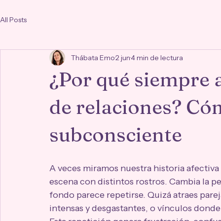
All Posts
Thábata Emo
2 jun
4 min de lectura
¿Por qué siempre a
de relaciones? Có
subconsciente
A veces miramos nuestra historia afectiva
escena con distintos rostros. Cambia la pe
fondo parece repetirse. Quizá atraes par
intensas y desgastantes, o vínculos donde