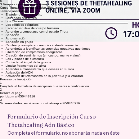
o
3 Terapias individuales vía zoom.
Curso Thetahealing ADN Básico (Requisitos: Ninguno)
Temario orientativo:
El poder del pensamiento
Las ondas cerebrales
Los Chakras
Los sentidos psíquicos
Escaneo intuitivo del cuerpo humano
Aprender a conectarse con el estado Theta
Sanación
Auto-sanación
Sanación en grupo
Cambiar y reemplazar creencias instantáneamente
Aprenderás a identificar las creencias negativas que tienes
Liberación de compromisos energéticos
Creación de sentimientos (en cuerpo, mente y alma)
Los 7 planos de existencia
Contactar al ángel de la guarda
Limpiar fragmentos del alma
Aprender a manifestar lo que deseas en tu vida
Activación del ADN
Activación del cromosoma de la juventud y la vitalidad.
Proceso de inscripción
1
Completa el formulario de inscrpción que verás a continuación.
2
Realiza el pago,
por bizum al 650448916
3
Si tienes dudas, escribeme por whatssap al 650448916
Formulario de Inscripción Curso 
Thetahealing Adn Básico
Completa el formulario, no abonarás nada en éste 