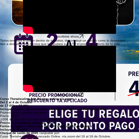
Inscribirse ahora
Todos tenemos el poder dentro de nosotros, de construir un mundo como lo deseemos.
Ven a descubrir una técnica que te ayudara a ser TÚ el propio arquitecto de tu vida.
Inscribirse ahora
Curso Thetahealing Adn Básico, online vía zoom:
Del 2 al 4 de Octubre
de 17:00h a 22:30h.
Incluye: Manual, libro y certificación oficial Instituto Thetahealing U.S.A
Promociones y precios actuales:
Precio: 450€
¡100€ de descuento hasta el 10 de Agosto!
Precio descuento ya aplicado: 350€
Forma de pago: 1 sola cuota de 350€ antes del 10 de Agosto
Incluye de Regalo:
Cheque de saldo de 450€
canjeable por:
Curso Thetahealing Adn Avanzado Online, vía zoom del 16 al 18 de Octubre.