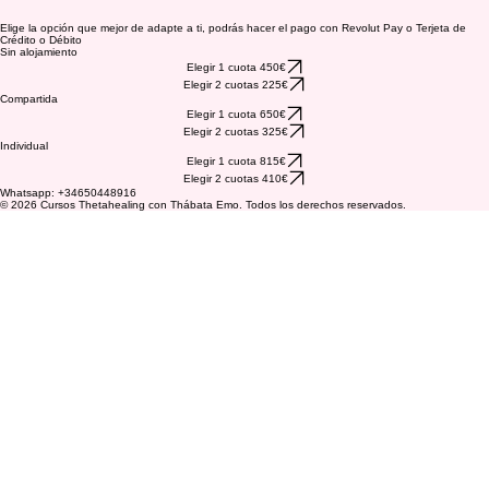
Elige la opción que mejor de adapte a ti, podrás hacer el pago con Revolut Pay o Terjeta de
Crédito o Débito
Sin alojamiento
Elegir 1 cuota 450€
Elegir 2 cuotas 225€
Compartida
Elegir 1 cuota 650€
Elegir 2 cuotas 325€
Individual
Elegir 1 cuota 815€
Elegir 2 cuotas 410€
Whatsapp: +34650448916
© 2026 Cursos Thetahealing con Thábata Emo. Todos los derechos reservados.