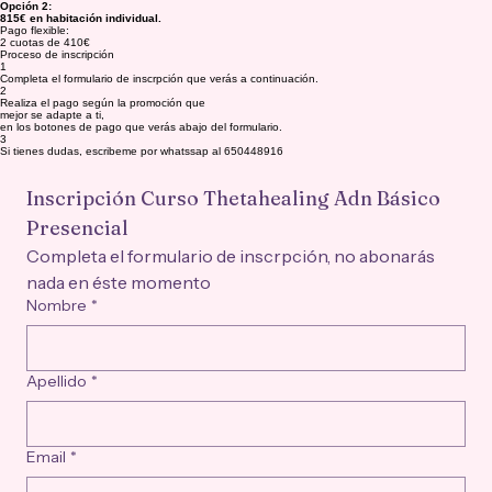
Opción 2:
815€ en habitación individual.
Pago flexible:
2 cuotas de 410€
Proceso de inscripción
1
Completa el formulario de inscrpción que verás a continuación.
2
Realiza el pago según la promoción que
mejor se adapte a ti,
en los botones de pago que verás abajo del formulario.
3
Si tienes dudas, escribeme por whatssap al 650448916
Inscripción Curso Thetahealing Adn Básico 
Presencial
Completa el formulario de inscrpción, no abonarás 
nada en éste momento
Nombre
*
Apellido
*
Email
*