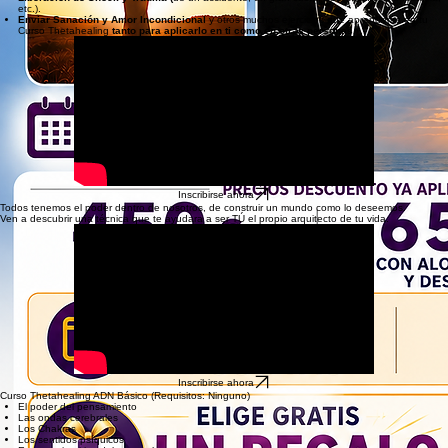
etc.).
Enviar Sanación y Amor Incondicional
y otros muchos ejercicios que aprenderás en tu
Curso Thetahealing
tanto para aplicarlo en ti como en otras personas.
Inscribirse ahora
Todos tenemos el poder dentro de nosotros, de construir un mundo como lo deseemos.
Ven a descubrir una técnica que te ayudara a ser TÚ el propio arquitecto de tu vida.
Inscribirse ahora
Curso Thetahealing ADN Básico (Requisitos: Ninguno)
El poder del pensamiento
Las ondas cerebrales
Los Chakras
Los sentidos psíquicos