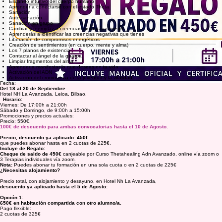
Escaneo intuitivo del cuerpo humano
Aprender a conectarse con el estado Theta
Sanación
Auto-sanación
Sanación en grupo
Cambiar y reemplazar creencias instantáneamente
Aprenderás a identificar las creencias negativas que tienes
Liberación de compromisos energéticos
Creación de sentimientos (en cuerpo, mente y alma)
Los 7 planos de existencia
Contactar al ángel de la guarda
Limpiar fragmentos del alma
Aprender a manifestar lo que deseas en tu vida
Activación del ADN
Activación del cromosoma de la juventud y la vitalidad.
Fecha:
Del 18 al 20 de Septiembre
Hotel NH La Avanzada, Leioa, Bilbao.
Horario:
Viernes: De 17:00h a 21:00h
Sábado y Domingo, de 9:00h a 15:00h
Promociones y precios actuales:
Precio: 550€,
100€ de descuento para ambas convocatorias hasta el 10 de Agosto.
Precio, descuento ya aplicado: 450€
que puedes abonar hasta en 2 cuotas de 225€.
Incluye de Regalo:
Cheque de saldo de 450€
canjeable por Curso Thetahealing Adn Avanzado, online vía zoom o
3 Terapias individuales vía zoom.
Nota:
Puedes abonar tu formación en una sola cuota o en 2 cuotas de 225€
¿Necesitas alojamiento?
Precio total, con alojamiento y desayuno, en Hotel Nh La Avanzada,
descuento ya aplicado hasta el 5 de Agosto:
Opción 1:
650€ en habitación compartida con otro alumno/a.
Pago flexible:
2 cuotas de 325€