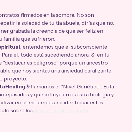
ontratos firmados en la sombra. No son 
petir la soledad de tu tía abuela, dirías que no. 
r grabada la creencia de que ser feliz en 
u familia que sufrieron.
piritual
, entendemos que el subconsciente 
 Para él, todo está sucediendo ahora. Si en tu 
e "destacar es peligroso" porque un ancestro 
able que hoy sientas una ansiedad paralizante 
o proyecto.
taHealing®
 llamamos el "Nivel Genético". Es la 
tepasados y que influye en nuestra biología y 
ndizar en cómo empezar a identificar estos 
ulo sobre los 
primeros pasos para la 