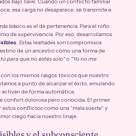
dos bajo llave. Cuando un conflicto familiar 
noce, esa carga no desaparece; se transmite a 
más básico es el de pertenencia. Para el niño 
nimo de supervivencia. Por eso, desarrollamos 
isibles
. Estas lealtades son compromisos 
 destino de un ancestro como una forma de 
tú para que no estés solo"
 o 
"Yo no me 
 con los mismos rasgos tóxicos que nuestro 
stamos a punto de alcanzar el éxito, emulando 
e activan de forma automática, 
 confort dolorosa pero conocida. El primer 
r estos conflictos como una "mala suerte" y 
mor ciego hacia nuestro linaje.
isibles y el subconsciente