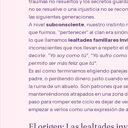
traumas no resueltos y los secretos guarda
no se resuelve o una injusticia no se reco
las siguientes generaciones.
A nivel 
subconsciente
, nuestro instinto 
que fuimos, "pertenecer" al clan era sinó
lo que llamamos 
lealtades familiares inv
inconscientes que nos llevan a repetir el
decirle: 
"Yo soy como tú"
, 
"Yo sufro como 
permito ser más feliz que tú"
.
Es así como terminamos eligiendo parejas
padre, o perdiendo dinero justo cuando e
la ruina de un abuelo. Son patrones que s
manteniéndonos atrapados en una zona de
paso para romper este ciclo es dejar de ve
empezar a verlos como una expresión de a
El origen: Las lealtades inv